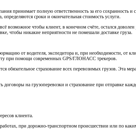
ания принимает полную ответственность за его сохранность и 
 определяются сроки и окончательная стоимость услуги.
ё возможное чтобы клиент, в конечном счёте, остался доволен 
ке, чтобы никакие неприятности не помешали доставке груза.
рмацию от водителя, экспедитора и, при необходимости, от кли
руту при помощи современных GPS/ГЛОНАСС трекеров.
ся обязательное страхование всех перевозимых грузов. Эта мер
ь договоры на грузоперевозки и страхование при отправке кажд
ересов клиента.
работах, при дорожно-транспортном происшествии или по каким