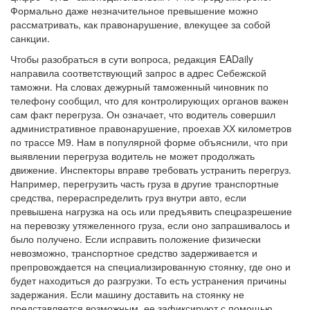
Формально даже незначительное превышение можно
рассматривать, как правонарушение, влекущее за собой
санкции.
Чтобы разобраться в сути вопроса, редакция EADaily
направила соответствующий запрос в адрес Себежской
таможни. На словах дежурный таможенный чиновник по
телефону сообщил, что для контролирующих органов важен
сам факт перегруза. Он означает, что водитель совершил
административное правонарушение, проехав ХХ километров
по трассе М9. Нам в популярной форме объяснили, что при
выявлении перегруза водитель не может продолжать
движение. Инспекторы вправе требовать устранить перегруз.
Например, перегрузить часть груза в другие транспортные
средства, перераспределить груз внутри авто, если
превышена нагрузка на ось или предъявить спецразрешение
на перевозку утяжеленного груза, если оно запрашивалось и
было получено. Если исправить положение физически
невозможно, транспортное средство задерживается и
препровождается на специализированную стоянку, где оно и
будет находиться до разгрузки. То есть устранения причины
задержания. Если машину доставить на стоянку не
представляется возможным, ее зафиксируют с помощью