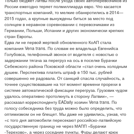
Только бюджет Литвы после ухода своих автоперевозчиков из
России ежегодно теряет полмиллиарда евро. Что касается
транспортных компаний, то мелкие обанкротились в 2014—
2015 годах, а крупные вынуждены биться за место под
солнцем в неравном соревновании с перевозчиками из
Германии, Польши, Испании и других экономически крепких
стран Европы.
Едва ли не первой жертвой обновленного КоАП стала
компания Vena trans. По словам ее владельца Евгенийса
Голубовса, телефонный звонок от водителя с новостью о
задержании тягача за перегруз на ось в поселке Бурачки
Себежского района Псковской области «стал очень холодным
душем. Перспектива платить штраф в 150 тыс. рублей
совершенно не радовала. От санкций спасла случайность, а
точнее существовавшие на тот момент времени прорехи в
системе автоматической фиксации перегруза. Грузовик чудом
удалось оперативно протолкнуть в сторону Латвии», —
рассказал корреспонденту EADaily хозяин Vena trans. По
голосу собеседника без труда можно было определить, что
оптимизмом он не блещет. Мы даже не удивились, узнав, что
«с того дня автомобили пересекают российско-латвийскую
государственную границу не через МАПП «Бурачки
-Терехово», а через соседние пункты. Фуры делают крюк