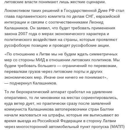
литовские власти понимают лишь жесткие сценарии.
Локомотивом таких решений в Государственной Думе РФ стал
глава парламентского комитета по делам СНГ, евразийской
интеграции и связям с соотечественниками Леонид
Калашников. Он заявил, что будет требовать применения
закона 2007 года о мерах экономического характера и
политического воздействия на страны, которые проявляют
русофобскую позицию и проводят русофобские акции.
«По отношению к Литве мы не будем ждать симметричных
мер со стороны МИД в отношении литовских политиков. Мы
будем требовать большего — ограничений по перевозкам,
перевалкам грузов через литовские порты и других
экономических мер. Иначе они ничего не понимают»,
— подчеркнул Калашников.
То ли бюрократический аппарат сработал на удивление
оперативно, то ли чиновники на местах сориентировались,
куда ветер дует, но практически сразу после заявлений
коммуниста Калашникова автоперевозчики стран Балтии
начали жаловаться на штрафы, которые им выписывают во
время выезда из Российской Федерации в сторону Латвии
через многосторонний автомобильный пункт пропуска (МАПП)