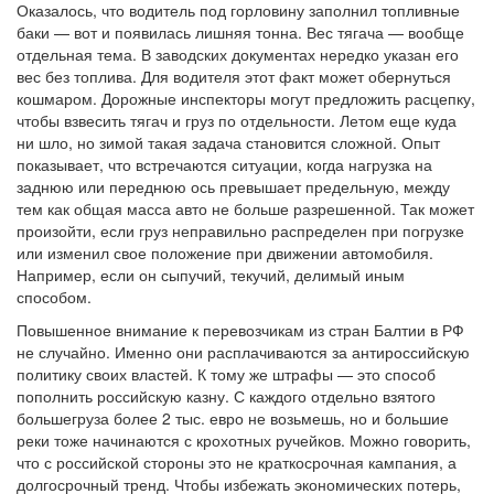
Оказалось, что водитель под горловину заполнил топливные
баки — вот и появилась лишняя тонна. Вес тягача — вообще
отдельная тема. В заводских документах нередко указан его
вес без топлива. Для водителя этот факт может обернуться
кошмаром. Дорожные инспекторы могут предложить расцепку,
чтобы взвесить тягач и груз по отдельности. Летом еще куда
ни шло, но зимой такая задача становится сложной. Опыт
показывает, что встречаются ситуации, когда нагрузка на
заднюю или переднюю ось превышает предельную, между
тем как общая масса авто не больше разрешенной. Так может
произойти, если груз неправильно распределен при погрузке
или изменил свое положение при движении автомобиля.
Например, если он сыпучий, текучий, делимый иным
способом.
Повышенное внимание к перевозчикам из стран Балтии в РФ
не случайно. Именно они расплачиваются за антироссийскую
политику своих властей. К тому же штрафы — это способ
пополнить российскую казну. С каждого отдельно взятого
большегруза более 2 тыс. евро не возьмешь, но и большие
реки тоже начинаются с крохотных ручейков. Можно говорить,
что с российской стороны это не краткосрочная кампания, а
долгосрочный тренд. Чтобы избежать экономических потерь,