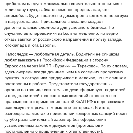
прибалтам следует максимально внимательно относиться к
количеству груза, заблаговременно предполагая, что
автомобиль будет тщательно досмотрен в контексте перегруза
и нагрузок на ось. Пристальное внимание создает
дополнительные сложности для успешного бизнеса. Не
случайно автоперевозчики из Балтии медленно, но верно
отказываются от российского направления в пользу запада,
юго-запада и юга Европы.
Напоследок — любопытная деталь. Водители не слишком
любят выезжать из Российской Федерации в сторону
Евросоюза через МАПП «Бурачки — Терехово». По их словам,
здесь очереди всегда длиннее, чем на соседних пропускных
пунктах, а сотрудники придирчивее в мелочах, но не слишком
расторопны в работе. Представители государственных
органов на границе сознательно дезинформируют водителей
и представителей транспортных компаний относительно
правомерности применения статей КоАП РФ к перевозчикам,
используя этот рычаг в корыстных интересах. В итоге,
разговоры на местах о применении конкретных санкций носят
сугубо разъяснительный характер без оформления
установленных законом документов (протоколов и
постановлений о привлечении к ответственности).