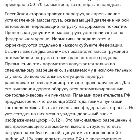
примерно в 50−70 километров, «зато нервы в порядке».
Российская сторона трактует перегруз, как превышение
установленной массы груза, оказывающей давление на оси
автомобиля, передающие нагрузку на дорожное покрытие.
Предельная допустимая масса груза устанавливается на
федеральном уровне. Нормативы определяются и
корректируются отдельно в каждом субъекте Федерации.
Высчитываются два значимых показателя: масса груженого
автомобиля и нагрузка на оси транспортного средства.
Превышение этих параметров допускается только по
специальному разрешению, выдаваемому в исключительных
случаях. Во всех остальных ситуациях перегруз
расценивается как административное правонарушение. Для
его выявления дороги оборудуются автоматизированные
контрольно-весовыми пунктами. Планами правительства РФ
предусмотрено, что до конца 2020 года такими пунктами
контроля должны быть охвачены все федеральные трассы. Но
уже сегодня на них можно увидеть дорожный знак с
изображением цифр «3,12». Это максимально разрешенный
вес проезжающего автомобиля вместе с грузом, то есть
нагрузка на любую из осей. Допустимых погрешностей к
цифре «3,12» законодательством РФ не предусмотрено.