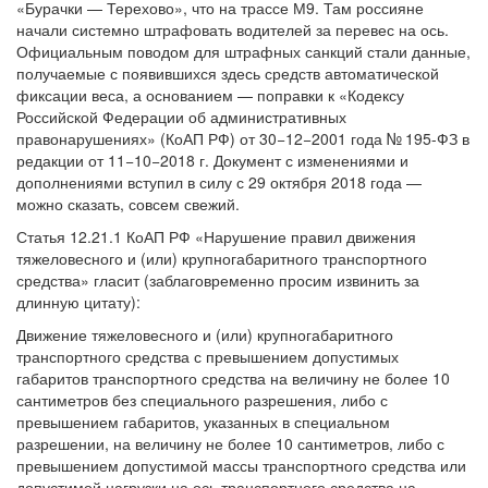
«Бурачки — Терехово», что на трассе М9. Там россияне
начали системно штрафовать водителей за перевес на ось.
Официальным поводом для штрафных санкций стали данные,
получаемые с появившихся здесь средств автоматической
фиксации веса, а основанием — поправки к «Кодексу
Российской Федерации об административных
правонарушениях» (КоАП РФ) от 30−12−2001 года № 195-ФЗ в
редакции от 11−10−2018 г. Документ с изменениями и
дополнениями вступил в силу с 29 октября 2018 года —
можно сказать, совсем свежий.
Статья 12.21.1 КоАП РФ «Нарушение правил движения
тяжеловесного и (или) крупногабаритного транспортного
средства» гласит (заблаговременно просим извинить за
длинную цитату):
Движение тяжеловесного и (или) крупногабаритного
транспортного средства с превышением допустимых
габаритов транспортного средства на величину не более 10
сантиметров без специального разрешения, либо с
превышением габаритов, указанных в специальном
разрешении, на величину не более 10 сантиметров, либо с
превышением допустимой массы транспортного средства или
допустимой нагрузки на ось транспортного средства на