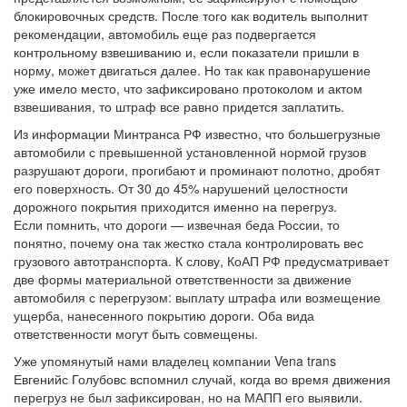
блокировочных средств. После того как водитель выполнит
рекомендации, автомобиль еще раз подвергается
контрольному взвешиванию и, если показатели пришли в
норму, может двигаться далее. Но так как правонарушение
уже имело место, что зафиксировано протоколом и актом
взвешивания, то штраф все равно придется заплатить.
Из информации Минтранса РФ известно, что большегрузные
автомобили с превышенной установленной нормой грузов
разрушают дороги, прогибают и проминают полотно, дробят
его поверхность. От 30 до 45% нарушений целостности
дорожного покрытия приходится именно на перегруз.
Если помнить, что дороги — извечная беда России, то
понятно, почему она так жестко стала контролировать вес
грузового автотранспорта. К слову, КоАП РФ предусматривает
две формы материальной ответственности за движение
автомобиля с перегрузом: выплату штрафа или возмещение
ущерба, нанесенного покрытию дороги. Оба вида
ответственности могут быть совмещены.
Уже упомянутый нами владелец компании Vena trans
Евгенийс Голубовс вспомнил случай, когда во время движения
перегруз не был зафиксирован, но на МАПП его выявили.