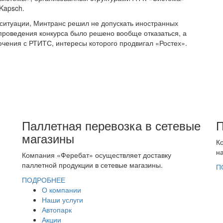
Kapsch.
й ситуации, Минтранс решил не допускать иностранных
 проведения конкурса было решено вообще отказаться, а
ючения с РТИТС, интересы которого продвигал «Ростех».
Паллетная перевозка в сетевые
П
магазины
К
на
Компания «Феребат» осуществляет доставку
паллетной продукции в сетевые магазины.
П
ПОДРОБНЕЕ
О компании
Наши услуги
Автопарк
Акции