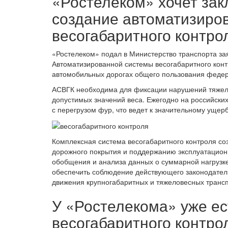
«Ростелеком» хочет зак
создание автоматизиро
весогабаритного контро
«Ростелеком» подал в Министерство транспорта за
Автоматизированной системы весогабаритного конт
автомобильных дорогах общего пользования федер
АСВГК необходима для фиксации нарушений тяжело
допустимых значений веса. Ежегодно на российски
с перегрузом фур, что ведет к значительному ущер
Комплексная система весогабаритного контроля со
дорожного покрытия и поддержанию эксплуатацион
обобщения и анализа данных о суммарной нагрузк
обеспечить соблюдение действующего законодатель
движения крупногабаритных и тяжеловесных трансп
У «Ростелекома» уже ес
весогабаритного контро