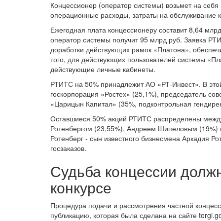
Концессионер (оператор системы) возьмет на себя
операционные расходы, затраты на обслуживание к
Ежегодная плата концессионеру составит 8,64 млрд 
оператор системы получит 95 млрд руб. Заявка РТ
доработки действующих рамок «Платона», обеспеч
того, для действующих пользователей системы «Пл
действующие личные кабинеты.
РТИТС на 50% принадлежит АО «РТ-Инвест». В этой
госкорпорация «Ростех» (25,1%), председатель сов
«Царицын Капитал» (35%, подконтрольная гендире
Оставшиеся 50% акций РТИТС распределены межд
Ротенбергом (23,55%), Андреем Шипеловым (19%) 
Ротенберг - сын известного бизнесмена Аркадия Ро
госзаказов.
Судьба концессии должн
конкурсе
Процедура подачи и рассмотрения частной концес
публикацию, которая была сделана на сайте torgi.g