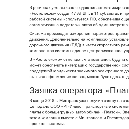
В регионах уже активно создаются автоматизирова
«Ростелеком» создал 47 АПВГК в 11 субъектах и пр
работой системы используется ПО, обеспечивающее
автоматизацию подготовки актов об административ
Система производит измерения параметров транспо
движения. Дополнительно на комплексах установл
дорожного движения (ПДД) в части скоростного реж
компонентов системы единое централизованное уп
В «Ростелекоме» отмечают, что компания, будучи 
может обеспечить интеграцию государственной сист
поддержкой юридически значимого электронного до
включая оформление заявок, можно будет делать д
Заявка оператора «Пла
В конце 2018 г. Минтранс уже получил заявку на з
Ее подало ООО «РТ-Инвест транспортные системы
платы с большегрузных автомобилей «Платон». Впе
затем компания вместе с Минтрансом и Росавтодо
проектов системы.