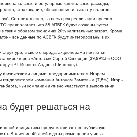
 первоначальные и регулярные капитальные расходы,
редита, страхование, обеспечение и выплату налогов.
руб. Соответственно, за весь срок реализации проекта
ИТС предполагает, что 88 АПВГК будут созданы путем
ив таким образом экономию 20% капитальных затрат. Кроме
атон» все данные по АСВГК будут интегрированы в их
 структуре, в свою очередь, акционерами являются
ета директоров «Автоваз» Сергей Скворцов (39,99%) и ООО
ктору «РТ-Инвест» Андрею Шипелову).
у физическими лицами: предпринимателем Игорем
и гендиректором компании Антоном Замковым (7,5%). Игорь
тенберга, чьи компании активно участвуют в выполнении
а будет решаться на
сионной инициативы предусматривает ее публичную
ov.ru. В течение 45 дней с даты размещения у иных