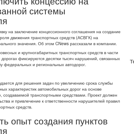
лючить концессию на
ванной системы
ля
явку на заключение концессионного соглашения на создание
роля движения транспортных средств (АСВГК) на
ального значения. Об этом CNews рассказали в компании.
весных и крупногабаритных транспортных средств в части
х дорогах фиксируются десятки тысяч нарушений, связанных
Т
бу федеральных и региональных автодорог.
здается для решения задач по увеличению срока службы
ных характеристик автомобильных дорог на основе
е, создаваемой транспортными средствами. Проект должен
ства и привлечение к ответственности нарушителей правил
ортных средств.
ть опыт создания пунктов
ля