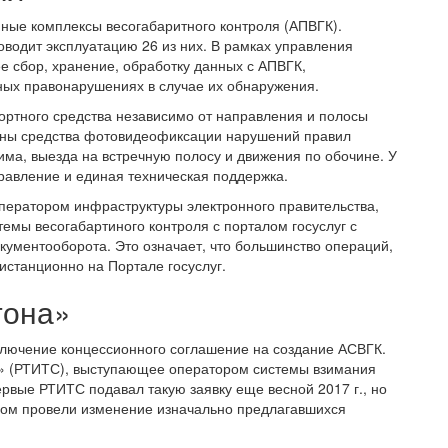
нные комплексы весогабаритного контроля (АПВГК).
оводит эксплуатацию 26 из них. В рамках управления
 сбор, хранение, обработку данных с АПВГК,
ных правонарушениях в случае их обнаружения.
ртного средства независимо от направления и полосы
ены средства фотовидеофиксации нарушений правил
има, выезда на встречную полосу и движения по обочине. У
равление и единая техническая поддержка.
оператором инфраструктуры электронного правительства,
емы весогабартиного контроля с порталом госуслуг с
кументооборота. Это означает, что большинство операций,
истанционно на Портале госуслуг.
тона»
аключение концессионного соглашение на создание АСВГК.
» (РТИТС), выступающее оператором системы взимания
рвые РТИТС подавал такую заявку еще весной 2017 г., но
ром провели изменение изначально предлагавшихся