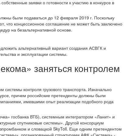
собственные заявки о готовности к участию в конкурсе в
должны были подаваться до 12 февраля 2019 г. Поскольку
ют, что концессионное соглашение не может быть заключено
цедур на безальтернативной основе.
редложить альтернативный вариант создания АСВГК и
ельства и эксплуатации системы.
лекома» заняться контролем
ром системы контроля грузового транспорта. Изначально
курсе, причем российские претенденты должны были
компаниями, имевшими опыт реализации подобного рода
очка» госбанка ВТБ), системным интегратором «Ланит» и
ктурные спутниковые системы». Другой консорциум
промбанком и словацкой SkyToll. Еще одним претендентом
истемы», организованный структурами АФК «Система» -