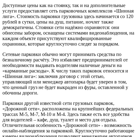
Доступные цены как на стоянку, так и на дополнительные
услуги предоставляет сеть парковочных комплексов «Шинная
лига». Стоимость парковки грузовика здесь начинается со 120
рублей в сутки, цены на душ, питание, ночлег также
демократичны. Стоянки сети надёжно охраняются: они
обнесены забором, оснащены системами видеонаблюдения, на
каждом объекте присутствуют квалифицированные
охранники, которые круглосуточно следят за порядком.
Сетевые парковки обычно могут принимать средства по
безналичному расчёту. Это избавляет предпринимателей от
необходимости выдавать водителям наличные деньги на
«карманные расходы». К числу таких парковок относится и
«Шинная лига»: заключив договор с этой сетью,
управляющий или менеджер автопарка будет уверен в том,
что ценный груз не будет выкраден из фуры, оставленной у
обочины дороги.
Парковки другой известной сети грузовых парковок,
«Дорожной сети», расположены на крупнейших федеральных
трассах М-5, М-7, М-10 и М-4. Здесь также есть все удобства
для водителей – кафе, душ, туалет и место для отдыха.
Отличительная особенность «Дорожной сети» - возможность
онлайн-наблюдения за парковкой. Круглосуточно работающие
камеры видеонаблюдения позволяют менеджерам автопарков